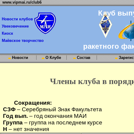
www.vipmai.ru/club6
Клуб вып
Новости клубов
Увековечение
Киоск
Маёвское творчество
ракетного фа
Новости
О Клубе
Состав
Зарегис
Члены клуба в порядк
Сокращения:
СЗФ
– Серебряный Знак Факультета
Год вып.
– год окончания МАИ
Группа
– группа на последнем курсе
Н
– нет значения