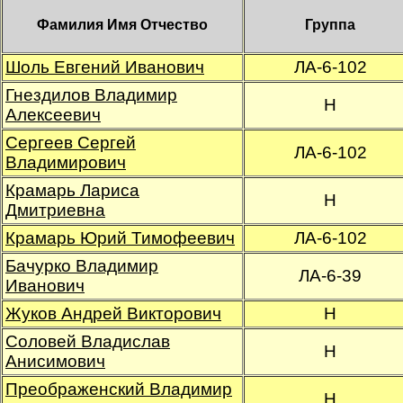
Фамилия Имя Отчество
Группа
Шоль Евгений Иванович
ЛА-6-102
Гнездилов Владимир
Н
Алексеевич
Сергеев Сергей
ЛА-6-102
Владимирович
Крамарь Лариса
Н
Дмитриевна
Крамарь Юрий Тимофеевич
ЛА-6-102
Бачурко Владимир
ЛА-6-39
Иванович
Жуков Андрей Викторович
Н
Соловей Владислав
Н
Анисимович
Преображенский Владимир
Н